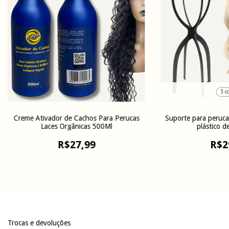
3 c
Creme Ativador de Cachos Para Perucas
Suporte para peruca
Laces Orgânicas 500Ml
plástico d
R$27,99
R$2
Trocas e devoluções