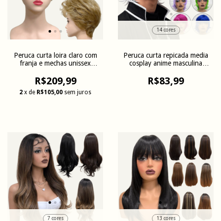
14 cores
Peruca curta loira claro com
Peruca curta repicada media
franja e mechas unissex
cosplay anime masculina
premium
colorida
R$209,99
R$83,99
2
x de
R$105,00
sem juros
7 cores
13 cores