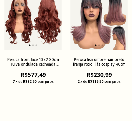
Peruca front lace 13x2 80cm
Peruca lisa ombre hair preto
ruiva ondulada cacheada
franja roxo lilás cosplay 40cm
premium
R$577,49
R$230,99
7
x de
R$82,50
sem juros
2
x de
R$115,50
sem juros