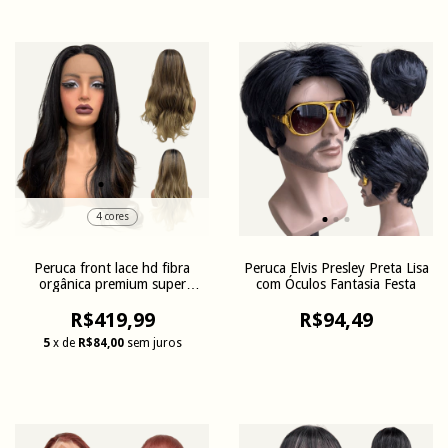
4 cores
Peruca front lace hd fibra
Peruca Elvis Presley Preta Lisa
orgânica premium super
com Óculos Fantasia Festa
natural
R$419,99
R$94,49
5
x de
R$84,00
sem juros