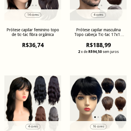
14 cores
4 cores
Prótese capilar feminino topo
Prótese capilar masculina
de tic-tac fibra orgânica
Topo cabeça Tic-tac 17x17
orgânica
R$36,74
R$188,99
2
x de
R$94,50
sem juros
4 cores
16 cores