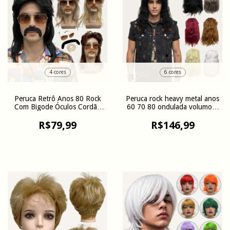
4 cores
6 cores
Peruca Retrô Anos 80 Rock
Peruca rock heavy metal anos
Com Bigode Óculos Cordão
60 70 80 ondulada volumosa
Fantasia
friz
R$79,99
R$146,99