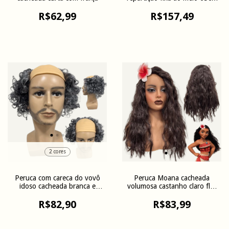
kanekalon
R$62,99
R$157,49
2 cores
Peruca com careca do vovô
Peruca Moana cacheada
idoso cacheada branca e
volumosa castanho claro flor
grisalha
cosplay
R$82,90
R$83,99