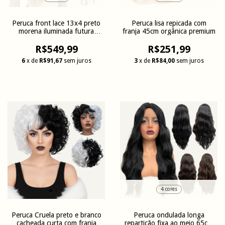
Peruca front lace 13x4 preto
Peruca lisa repicada com
morena iluminada futura
franja 45cm orgânica premium
60cm
R$549,99
R$251,99
6
x de
R$91,67
sem juros
3
x de
R$84,00
sem juros
4 cores
Peruca Cruela preto e branco
Peruca ondulada longa
cacheada curta com franja
repartição fixa ao meio 65cm