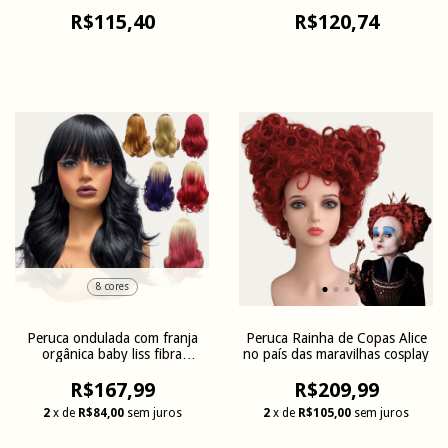
unissex
R$115,40
R$120,74
8 cores
Peruca ondulada com franja
Peruca Rainha de Copas Alice
orgânica baby liss fibra
no país das maravilhas cosplay
premium
R$167,99
R$209,99
2
x de
R$84,00
sem juros
2
x de
R$105,00
sem juros