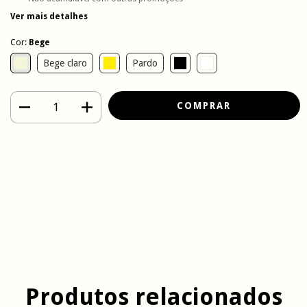
Ver mais detalhes
Cor:
Bege
Bege claro
Pardo
Meios de envio
Entregas para o CEP:
ALTERAR CEP
CALCULAR
Faça login
e use seus dados de entrega
Não sei meu CEP
Produtos relacionados