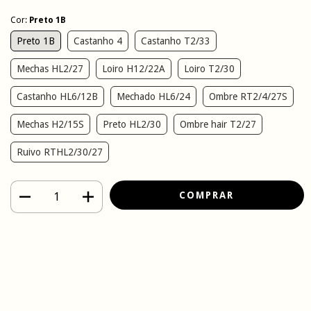
Cor:
Preto 1B
Preto 1B
Castanho 4
Castanho T2/33
Mechas HL2/27
Loiro H12/22A
Loiro T2/30
Castanho HL6/12B
Mechado HL6/24
Ombre RT2/4/27S
Mechas H2/15S
Preto HL2/30
Ombre hair T2/27
Ruivo RTHL2/30/27
Meios de envio
Entregas para o CEP:
ALTERAR CEP
CALCULAR
Faça login
e use seus dados de entrega
Não sei meu CEP