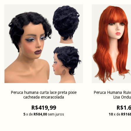
Peruca humana curta lace preta pixie
Peruca Humana Ruiva
cacheada encaracolada
Lisa Ondu
R$419,99
R$1.6
5
x de
R$84,00
sem juros
10
x de
R$168