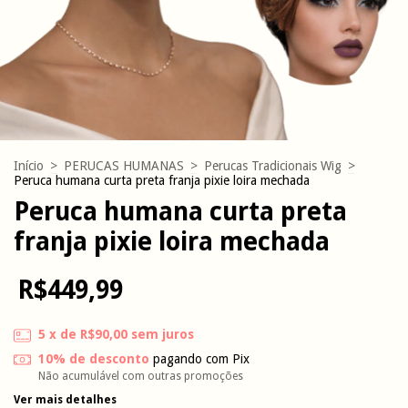
Início
>
PERUCAS HUMANAS
>
Perucas Tradicionais Wig
>
Peruca humana curta preta franja pixie loira mechada
Peruca humana curta preta
franja pixie loira mechada
R$449,99
5
x de
R$90,00
sem juros
10% de desconto
pagando com Pix
Não acumulável com outras promoções
Ver mais detalhes