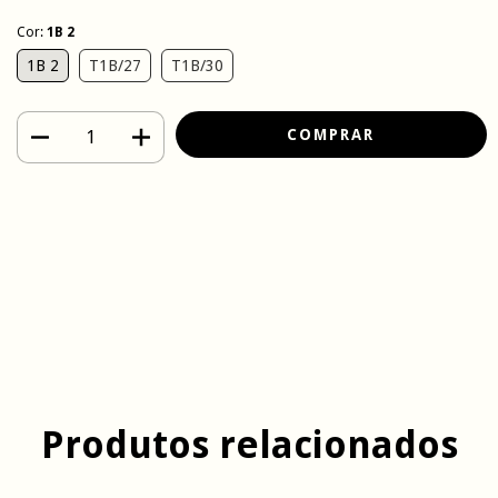
Cor:
1B 2
1B 2
T1B/27
T1B/30
Meios de envio
Entregas para o CEP:
ALTERAR CEP
CALCULAR
Faça login
e use seus dados de entrega
Não sei meu CEP
Produtos relacionados