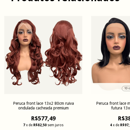
10 c
Peruca front lace 13x2 80cm ruiva
Peruca front lace m
ondulada cacheada premium
futura 13
R$577,49
R$38
7
x de
R$82,50
sem juros
4
x de
R$97,