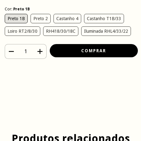
Cor:
Preto 1B
Preto 1B
Preto 2
Castanho 4
Castanho T1B/33
Loiro RT2/8/30
RH418/30/18C
Iluminada RHL4/33/22
Meios de envio
Entregas para o CEP:
ALTERAR CEP
CALCULAR
Faça login
e use seus dados de entrega
Não sei meu CEP
Produtos relacionados