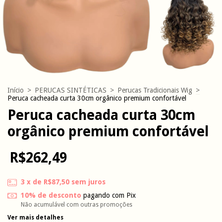
Início
>
PERUCAS SINTÉTICAS
>
Perucas Tradicionais Wig
>
Peruca cacheada curta 30cm orgânico premium confortável
Peruca cacheada curta 30cm
orgânico premium confortável
R$262,49
3
x de
R$87,50
sem juros
10% de desconto
pagando com Pix
Não acumulável com outras promoções
Ver mais detalhes