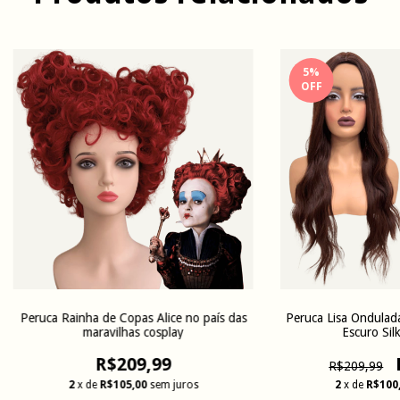
5
%
OFF
Peruca Rainha de Copas Alice no país das
Peruca Lisa Ondulad
maravilhas cosplay
Escuro Sil
R$209,99
R$209,99
2
x de
R$105,00
sem juros
2
x de
R$100