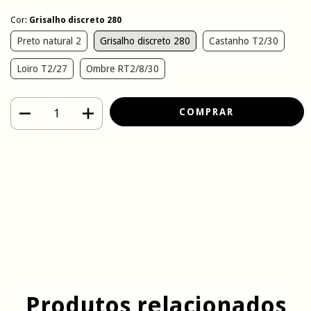
Cor:
Grisalho discreto 280
Preto natural 2
Grisalho discreto 280
Castanho T2/30
Loiro T2/27
Ombre RT2/8/30
Meios de envio
Entregas para o CEP:
ALTERAR CEP
CALCULAR
Faça login
e use seus dados de entrega
Não sei meu CEP
Produtos relacionados